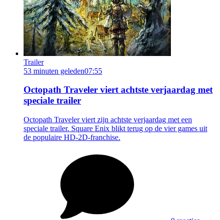
Trailer
53 minuten geleden
07:55
Octopath Traveler viert achtste verjaardag met
speciale trailer
Octopath Traveler viert zijn achtste verjaardag met een
speciale trailer. Square Enix blikt terug op de vier games uit
de populaire HD-2D-franchise.