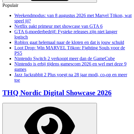
Populair
Weekendmodus: van 8 augustus 2026 met Marvel Tōkon, wat
speel jij?
Netflix pakt primeur met showcase van GTA 6
GTA 6-moederbedrijf: Fysieke releases zijn niet langer
logisch
Roblox gaat helemaal naar de kloten en dat is jouw schuld
Loot Drop: Win MARVEL Tōkon: Fighting Souls voor de
PS5
Nintendo Switch 2 verkoopt meer dan de GameCube
Nintendo is erbij tijdens gamescom 2026 en wel met deze 9
games
Jazz Jackrabbit 2 Plus voegt na 28 jaar modi, co-op en meer
toe
THQ Nordic Digital Showcase 2026