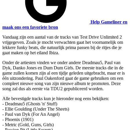
Help Gameliner en
maak ons een favoriete bron
Vandaag zijn een aantal van de tracks van Test Drive Unlimited 2
vrijgegeven. Zoals je mocht verwachten gaat het voornamelijk om
lekkere funky beats, die natuurlijk prima passen bij de ritjes die je
gaat maken op het eiland Ibiza.
Onder de artiesten vinden we onder andere Deadmau5, Paul van
Dyk, Danko Jones en Dum Dum Girls. De meeste tracks die in de
game zullen komen zijn al een tijdje geleden uitgebracht, maar er is
één uitzondering. Paul Oakenford gaat de game gebruiken om een
compleet nieuwe song van zijn nieuwe album te promoten. Deze
song zal dus als eerste via TDU2 gepubliceerd worden.
Alle bevestigde tracks kun je hieronder nog eens bekijken:
- Deadmau5 (Ghosts 'n' Stuff)
- Ellie Goulding (Under The Sheets)
- Paul van Dyk (For An Angel)
- Phoenix (1901)
- Metric (Gold, Guns, Girls)
- Passion Pit (Little Secrets)