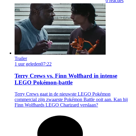
0 reacties
Trailer
1 uur geleden
07:22
Terry Crews vs. Finn Wolfhard in intense
LEGO Pokémon-battle
Terry Crews gaat in de nieuwste LEGO Pokémon
commercial zijn zwaarste Pokémon Battle ooit aan. Kan hij
Finn Wolfhards LEGO Charizard verslaan?