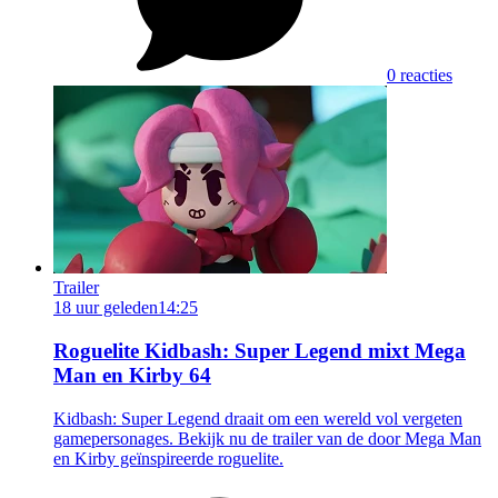
0 reacties
Trailer
18 uur geleden
14:25
Roguelite Kidbash: Super Legend mixt Mega
Man en Kirby 64
Kidbash: Super Legend draait om een wereld vol vergeten
gamepersonages. Bekijk nu de trailer van de door Mega Man
en Kirby geïnspireerde roguelite.