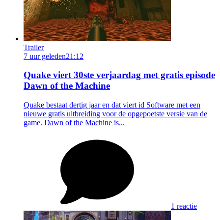
Trailer
7 uur geleden
21:12
Quake viert 30ste verjaardag met gratis episode
Dawn of the Machine
Quake bestaat dertig jaar en dat viert id Software met een
nieuwe gratis uitbreiding voor de opgepoetste versie van de
game. Dawn of the Machine is...
1 reactie