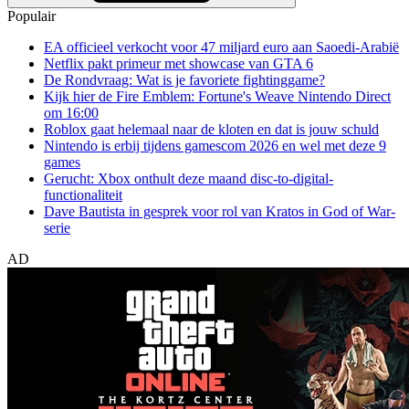
Populair
EA officieel verkocht voor 47 miljard euro aan Saoedi-Arabië
Netflix pakt primeur met showcase van GTA 6
De Rondvraag: Wat is je favoriete fightinggame?
Kijk hier de Fire Emblem: Fortune's Weave Nintendo Direct
om 16:00
Roblox gaat helemaal naar de kloten en dat is jouw schuld
Nintendo is erbij tijdens gamescom 2026 en wel met deze 9
games
Gerucht: Xbox onthult deze maand disc-to-digital-
functionaliteit
Dave Bautista in gesprek voor rol van Kratos in God of War-
serie
AD