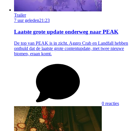
Trailer
7 uur geleden
21:23
Laatste grote update onderweg naar PEAK
De top van PEAK is in zicht. Aggro Crab en Landfall hebben
onthuld dat de laatste grote contentupdate, met twee nieuwe
biomen, eraan komt.
0 reacties