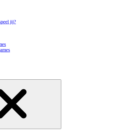
eel jij?
mes
games