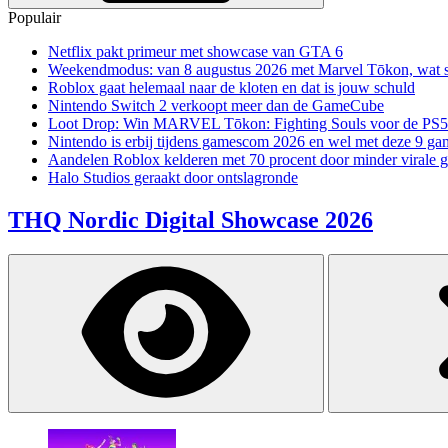
Populair
Netflix pakt primeur met showcase van GTA 6
Weekendmodus: van 8 augustus 2026 met Marvel Tōkon, wat sp
Roblox gaat helemaal naar de kloten en dat is jouw schuld
Nintendo Switch 2 verkoopt meer dan de GameCube
Loot Drop: Win MARVEL Tōkon: Fighting Souls voor de PS5
Nintendo is erbij tijdens gamescom 2026 en wel met deze 9 ga
Aandelen Roblox kelderen met 70 procent door minder virale 
Halo Studios geraakt door ontslagronde
THQ Nordic Digital Showcase 2026