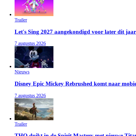
Trailer
Let's Sing 2027 aangekondigd voor later dit jaar
7 augustus 2026
Nieuws
Disney Epic Mickey Rebrushed komt naar mobie
7 augustus 2026
Trailer
THQ duikt in de Spirit Mastery met nieuwe Titan