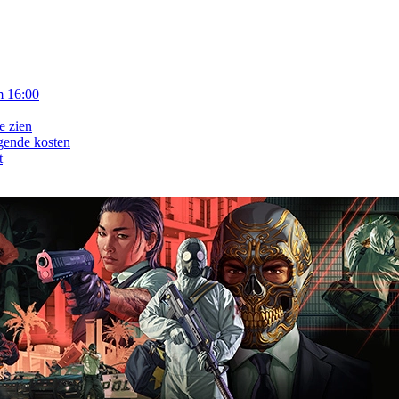
m 16:00
e zien
gende kosten
t