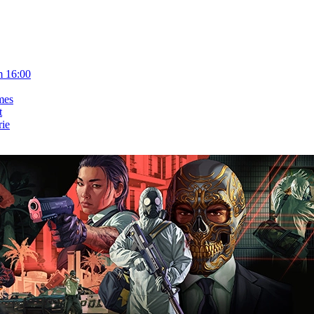
m 16:00
mes
t
rie