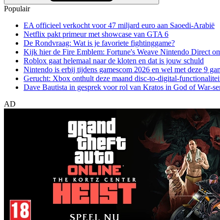
Populair
EA officieel verkocht voor 47 miljard euro aan Saoedi-Arabië
Netflix pakt primeur met showcase van GTA 6
De Rondvraag: Wat is je favoriete fightinggame?
Kijk hier de Fire Emblem: Fortune's Weave Nintendo Direct o
Roblox gaat helemaal naar de kloten en dat is jouw schuld
Nintendo is erbij tijdens gamescom 2026 en wel met deze 9 ga
Gerucht: Xbox onthult deze maand disc-to-digital-functionalitei
Dave Bautista in gesprek voor rol van Kratos in God of War-se
AD