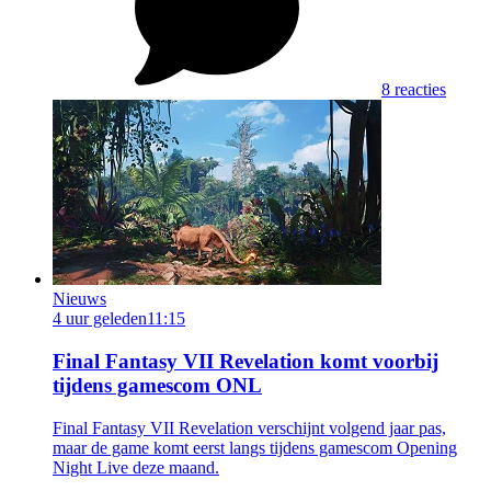
8 reacties
Nieuws
4 uur geleden
11:15
Final Fantasy VII Revelation komt voorbij
tijdens gamescom ONL
Final Fantasy VII Revelation verschijnt volgend jaar pas,
maar de game komt eerst langs tijdens gamescom Opening
Night Live deze maand.