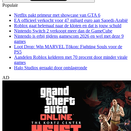
Populair
Netflix pakt primeur met showcase van GTA 6
EA officieel verkocht voor 47 miljard euro aan Saoedi-Arabië
Roblox gaat helemaal naar de kloten en dat is jouw schuld
Nintendo Switch 2 verkoopt meer dan de GameCube
Nintendo is erbij tijdens gamescom 2026 en wel met deze 9
games
Loot Drop: Win MARVEL Tōkon: Fighting Souls voor de
PS5
Aandelen Roblox kelderen met 70 procent door minder virale
games
Halo Studios geraakt door ontslagronde
AD