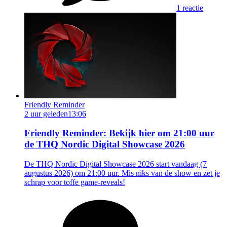
1 reactie
Friendly Reminder
2 uur geleden
13:06
Friendly Reminder: Bekijk hier om 21:00 uur
de THQ Nordic Digital Showcase 2026
De THQ Nordic Digital Showcase 2026 start vandaag (7
augustus 2026) om 21:00 uur. Mis niks van de show en zet je
schrap voor toffe game-reveals!