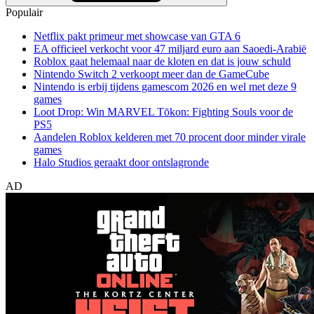
Populair
Netflix pakt primeur met showcase van GTA 6
EA officieel verkocht voor 47 miljard euro aan Saoedi-Arabië
Roblox gaat helemaal naar de kloten en dat is jouw schuld
Nintendo Switch 2 verkoopt meer dan de GameCube
Nintendo is erbij tijdens gamescom 2026 en wel met deze 9
games
Loot Drop: Win MARVEL Tōkon: Fighting Souls voor de
PS5
Aandelen Roblox kelderen met 70 procent door minder virale
games
Halo Studios geraakt door ontslagronde
AD