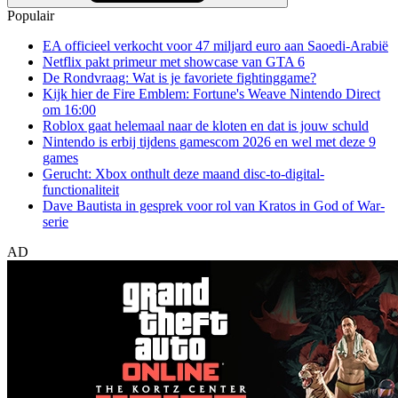
Populair
EA officieel verkocht voor 47 miljard euro aan Saoedi-Arabië
Netflix pakt primeur met showcase van GTA 6
De Rondvraag: Wat is je favoriete fightinggame?
Kijk hier de Fire Emblem: Fortune's Weave Nintendo Direct
om 16:00
Roblox gaat helemaal naar de kloten en dat is jouw schuld
Nintendo is erbij tijdens gamescom 2026 en wel met deze 9
games
Gerucht: Xbox onthult deze maand disc-to-digital-
functionaliteit
Dave Bautista in gesprek voor rol van Kratos in God of War-
serie
AD