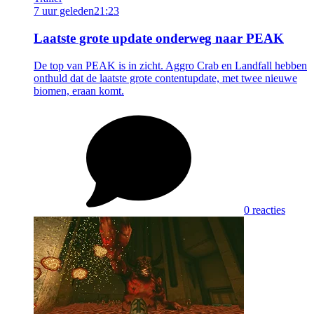
7 uur geleden
21:23
Laatste grote update onderweg naar PEAK
De top van PEAK is in zicht. Aggro Crab en Landfall hebben
onthuld dat de laatste grote contentupdate, met twee nieuwe
biomen, eraan komt.
0 reacties