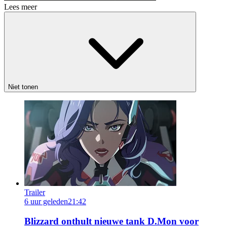
Lees meer
Niet tonen
Trailer
6 uur geleden
21:42
Blizzard onthult nieuwe tank D.Mon voor