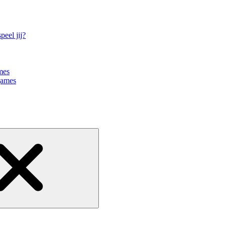
eel jij?
mes
games