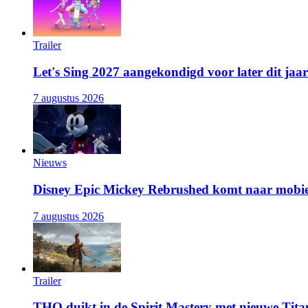
Trailer
Let's Sing 2027 aangekondigd voor later dit jaar
7 augustus 2026
Nieuws
Disney Epic Mickey Rebrushed komt naar mobie
7 augustus 2026
Trailer
THQ duikt in de Spirit Mastery met nieuwe Titan