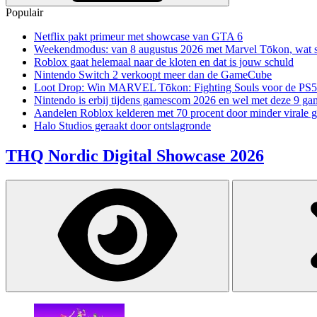
Populair
Netflix pakt primeur met showcase van GTA 6
Weekendmodus: van 8 augustus 2026 met Marvel Tōkon, wat sp
Roblox gaat helemaal naar de kloten en dat is jouw schuld
Nintendo Switch 2 verkoopt meer dan de GameCube
Loot Drop: Win MARVEL Tōkon: Fighting Souls voor de PS5
Nintendo is erbij tijdens gamescom 2026 en wel met deze 9 ga
Aandelen Roblox kelderen met 70 procent door minder virale 
Halo Studios geraakt door ontslagronde
THQ Nordic Digital Showcase 2026