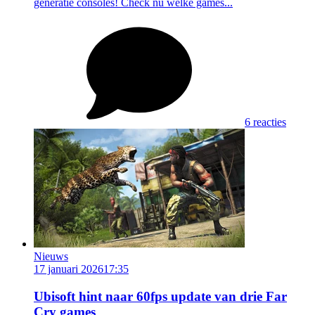
generatie consoles! Check nu welke games...
6 reacties
Nieuws
17 januari 2026
17:35
Ubisoft hint naar 60fps update van drie Far
Cry games