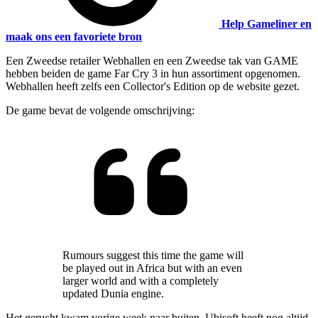
Help Gameliner en
maak ons een favoriete bron
Een Zweedse retailer Webhallen en een Zweedse tak van GAME
hebben beiden de game Far Cry 3 in hun assortiment opgenomen.
Webhallen heeft zelfs een Collector's Edition op de website gezet.
De game bevat de volgende omschrijving:
Rumours suggest this time the game will
be played out in Africa but with an even
larger world and with a completely
updated Dunia engine.
Het gerucht kwam vorige week naar buiten. Ubisoft heeft nog altijd