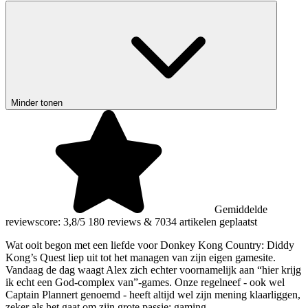
Minder tonen
Gemiddelde
reviewscore: 3,8/5
180 reviews
&
7034 artikelen geplaatst
Wat ooit begon met een liefde voor Donkey Kong Country: Diddy
Kong’s Quest liep uit tot het managen van zijn eigen gamesite.
Vandaag de dag waagt Alex zich echter voornamelijk aan “hier krijg
ik echt een God-complex van”-games. Onze regelneef - ook wel
Captain Plannert genoemd - heeft altijd wel zijn mening klaarliggen,
zeker als het gaat om zijn grote passie; gaming.