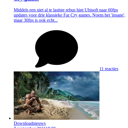
Middels een niet al te lastige rebus hint Ubisoft naar 60fps
updates voor drie klassieke Far Cry games. Noem het 'insane',
maar 30fps is ook echt...
11 reacties
Downloadnieuws