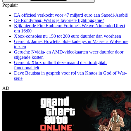
Populair
EA officieel verkocht voor 47 miljard euro aan Saoedi-Arabië
De Rondvraag: Wat is je favoriete fightinggame?
Kijk hier de Fire Emblem: Fortune's Weave Nintendo Direct
om 16:00
Xbox-consoles nu 150 tot 200 euro duurder dan voorheen
Gerucht: James Howletts blote kadetjes in Marvel's Wolverine
te zien
Gerucht: Nvidia- en AMD-videokaarten weer duurder door
stijgende kosten
Gerucht: Xbox onthult deze maand disc-to-digital-
functionaliteit
Dave Bautista in gesprek voor rol van Kratos in God of War-
serie
AD