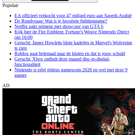
Populair
EA officieel verkocht voor 47 miljard euro aan Saoedi-Arabië
De Rondvraag: Wat is je favoriete fightinggame?
Netflix pakt primeur met showcase van GTA 6
Kijk hier de Fire Emblem: Fortune's Weave Nintendo Direct
om 16:00
Gerucht: James Howletts blote kadetjes in Marvel's Wolverine
te zien
Roblox gaat helemaal naar de kloten en dat is jouw schuld
Gerucht: Xbox onthult deze maand disc-to-digital-
functionaliteit
Nintendo is erbij tijdens gamescom 2026 en wel met deze 9
games
AD