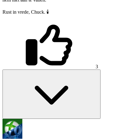
Rust in vrede, Chuck. 🕯️
3