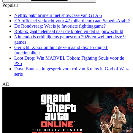
Populair
Netflix pakt primeur met showcase van GTA 6
EA officieel verkocht voor 47 miljard euro aan Saoedi-Arabië
De Rondvraag: Wat is je favoriete fightinggame?
Roblox gaat helemaal naar de kloten en dat is jouw schuld
Nintendo is erbij tijdens gamescom 2026 en wel met deze 9
games
Gerucht: Xbox onthult deze maand disc-to-digital-
functionaliteit
Loot Drop: Win MARVEL Tōkon: Fighting Souls voor de
PS5
Dave Bautista in gesprek voor rol van Kratos in God of War-
serie
AD