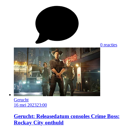
0 reacties
Gerucht
16 mei 2023
23:00
Gerucht: Releasedatum consoles Crime Boss:
Rockay City onthuld