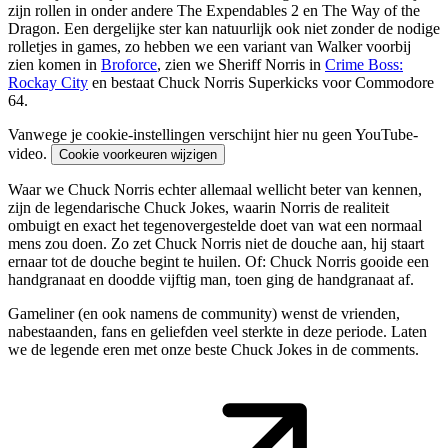
zijn rollen in onder andere The Expendables 2 en The Way of the
Dragon. Een dergelijke ster kan natuurlijk ook niet zonder de nodige
rolletjes in games, zo hebben we een variant van Walker voorbij
zien komen in
Broforce
, zien we Sheriff Norris in
Crime Boss:
Rockay City
en bestaat Chuck Norris Superkicks voor Commodore
64.
Vanwege je cookie-instellingen verschijnt hier nu geen YouTube-
video.
Cookie voorkeuren wijzigen
Waar we Chuck Norris echter allemaal wellicht beter van kennen,
zijn de legendarische Chuck Jokes, waarin Norris de realiteit
ombuigt en exact het tegenovergestelde doet van wat een normaal
mens zou doen. Zo zet Chuck Norris niet de douche aan, hij staart
ernaar tot de douche begint te huilen. Of: Chuck Norris gooide een
handgranaat en doodde vijftig man, toen ging de handgranaat af.
Gameliner (en ook namens de community) wenst de vrienden,
nabestaanden, fans en geliefden veel sterkte in deze periode. Laten
we de legende eren met onze beste Chuck Jokes in de comments.