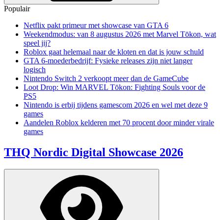
Populair
Netflix pakt primeur met showcase van GTA 6
Weekendmodus: van 8 augustus 2026 met Marvel Tōkon, wat
speel jij?
Roblox gaat helemaal naar de kloten en dat is jouw schuld
GTA 6-moederbedrijf: Fysieke releases zijn niet langer
logisch
Nintendo Switch 2 verkoopt meer dan de GameCube
Loot Drop: Win MARVEL Tōkon: Fighting Souls voor de
PS5
Nintendo is erbij tijdens gamescom 2026 en wel met deze 9
games
Aandelen Roblox kelderen met 70 procent door minder virale
games
THQ Nordic Digital Showcase 2026