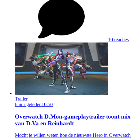
10 reacties
Trailer
6 uur geleden
10:50
Overwatch D.Mon-gameplaytrailer toont mix
van D.Va en Reinhardt
Mocht je willen weten hoe de nieuwste Hero in Overwatch