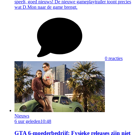
speelt, goed nieuws! De nieuwe gameplaytrailer toont precies
wat D.Mon naar de game brengt.
0 reacties
Nieuws
6 uur geleden
10:48
GTA 6-moederbedrijf: Fysieke releases zijn niet