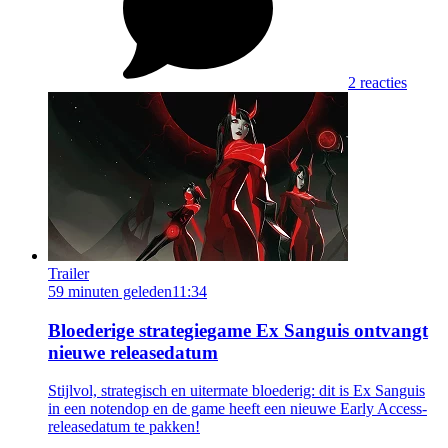
2 reacties
Trailer
59 minuten geleden
11:34
Bloederige strategiegame Ex Sanguis ontvangt
nieuwe releasedatum
Stijlvol, strategisch en uitermate bloederig: dit is Ex Sanguis
in een notendop en de game heeft een nieuwe Early Access-
releasedatum te pakken!