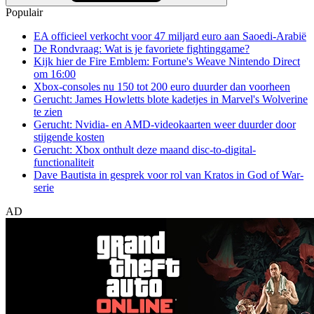
Populair
EA officieel verkocht voor 47 miljard euro aan Saoedi-Arabië
De Rondvraag: Wat is je favoriete fightinggame?
Kijk hier de Fire Emblem: Fortune's Weave Nintendo Direct
om 16:00
Xbox-consoles nu 150 tot 200 euro duurder dan voorheen
Gerucht: James Howletts blote kadetjes in Marvel's Wolverine
te zien
Gerucht: Nvidia- en AMD-videokaarten weer duurder door
stijgende kosten
Gerucht: Xbox onthult deze maand disc-to-digital-
functionaliteit
Dave Bautista in gesprek voor rol van Kratos in God of War-
serie
AD