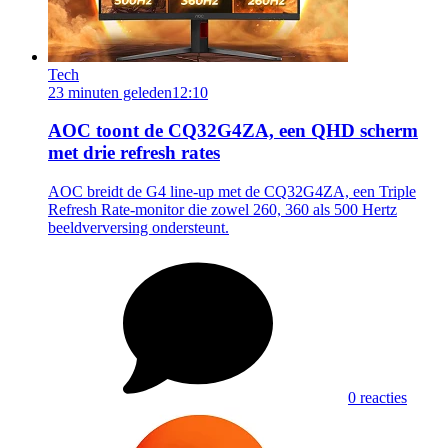
Tech
23 minuten geleden
12:10
AOC toont de CQ32G4ZA, een QHD scherm
met drie refresh rates
AOC breidt de G4 line-up met de CQ32G4ZA, een Triple
Refresh Rate-monitor die zowel 260, 360 als 500 Hertz
beeldverversing ondersteunt.
0 reacties