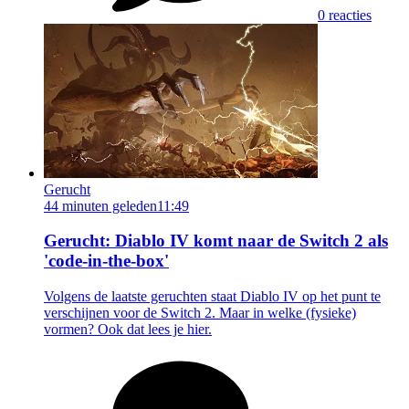
0 reacties
Gerucht
44 minuten geleden
11:49
Gerucht: Diablo IV komt naar de Switch 2 als
'code-in-the-box'
Volgens de laatste geruchten staat Diablo IV op het punt te
verschijnen voor de Switch 2. Maar in welke (fysieke)
vormen? Ook dat lees je hier.