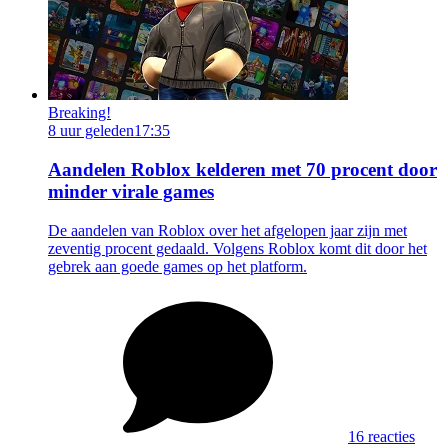
Breaking!
8 uur geleden
17:35
Aandelen Roblox kelderen met 70 procent door
minder virale games
De aandelen van Roblox over het afgelopen jaar zijn met
zeventig procent gedaald. Volgens Roblox komt dit door het
gebrek aan goede games op het platform.
16 reacties