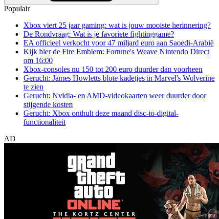
Populair
Xbox viert 25 jaar gaming: wat is jouw mooiste herinnering?
De Rondvraag: Wat is je favoriete fightinggame?
EA officieel verkocht voor 47 miljard euro aan Saoedi-Arabië
Kijk hier de Fire Emblem: Fortune's Weave Nintendo Direct
om 16:00
Xbox-consoles nu 150 tot 200 euro duurder dan voorheen
Gerucht: James Howletts blote kadetjes in Marvel's Wolverine
te zien
Gerucht: Nvidia- en AMD-videokaarten weer duurder door
stijgende kosten
Gerucht: Xbox onthult deze maand disc-to-digital-
functionaliteit
AD