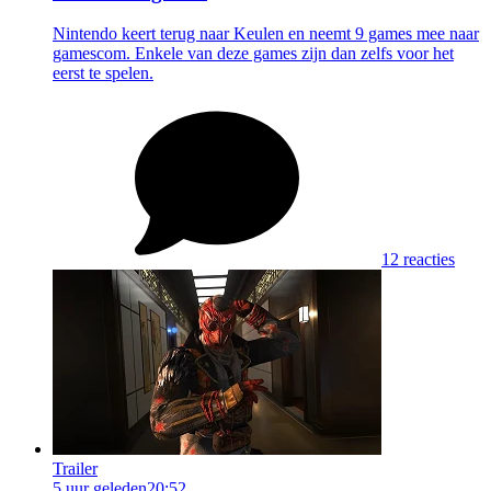
Nintendo keert terug naar Keulen en neemt 9 games mee naar
gamescom. Enkele van deze games zijn dan zelfs voor het
eerst te spelen.
12 reacties
Trailer
5 uur geleden
20:52