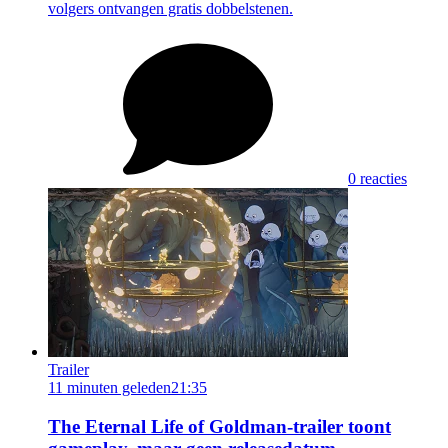
volgers ontvangen gratis dobbelstenen.
0 reacties
Trailer
11 minuten geleden
21:35
The Eternal Life of Goldman-trailer toont