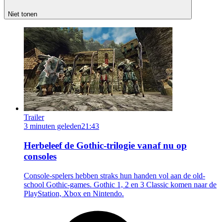
Niet tonen
Trailer
3 minuten geleden
21:43
Herbeleef de Gothic-trilogie vanaf nu op
consoles
Console-spelers hebben straks hun handen vol aan de old-
school Gothic-games. Gothic 1, 2 en 3 Classic komen naar de
PlayStation, Xbox en Nintendo.