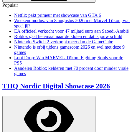
Populair
Netflix pakt primeur met showcase van GTA 6
Weekendmodus: van 8 augustus 2026 met Marvel Tōkon, wat
speel jij?
EA officieel verkocht voor 47 miljard euro aan Saoedi-Arabië
Roblox gaat helemaal naar de kloten en dat is jouw schuld
Nintendo Switch 2 verkoopt meer dan de GameCube
Nintendo is erbij tijdens gamescom 2026 en wel met deze 9
games
Loot Drop: Win MARVEL Tōkon: Fighting Souls voor de
PS5
Aandelen Roblox kelderen met 70 procent door minder virale
games
THQ Nordic Digital Showcase 2026