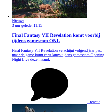
Nieuws
3 uur geleden
11:15
Final Fantasy VII Revelation komt voorbij
tijdens gamescom ONL
Final Fantasy VII Revelation verschijnt volgend jaar pas,
maar de game komt eerst langs tijdens gamescom Opening
Night Live deze maand.
1 reactie