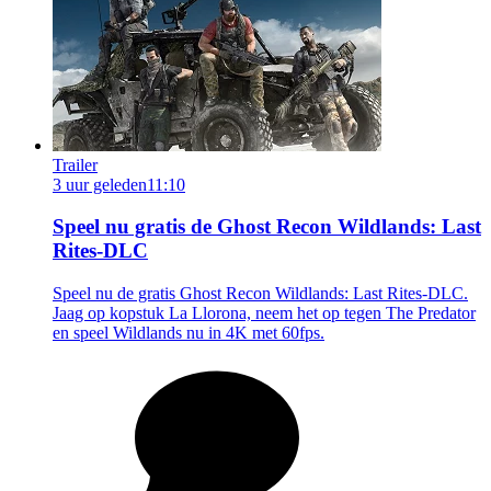
Trailer
3 uur geleden
11:10
Speel nu gratis de Ghost Recon Wildlands: Last
Rites-DLC
Speel nu de gratis Ghost Recon Wildlands: Last Rites-DLC.
Jaag op kopstuk La Llorona, neem het op tegen The Predator
en speel Wildlands nu in 4K met 60fps.