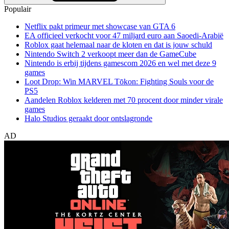
Populair
Netflix pakt primeur met showcase van GTA 6
EA officieel verkocht voor 47 miljard euro aan Saoedi-Arabië
Roblox gaat helemaal naar de kloten en dat is jouw schuld
Nintendo Switch 2 verkoopt meer dan de GameCube
Nintendo is erbij tijdens gamescom 2026 en wel met deze 9
games
Loot Drop: Win MARVEL Tōkon: Fighting Souls voor de
PS5
Aandelen Roblox kelderen met 70 procent door minder virale
games
Halo Studios geraakt door ontslagronde
AD