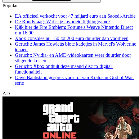
Populair
EA officieel verkocht voor 47 miljard euro aan Saoedi-Arabië
De Rondvraag: Wat is je favoriete fightinggame?
Kijk hier de Fire Emblem: Fortune's Weave Nintendo Direct
om 16:00
Xbox-consoles nu 150 tot 200 euro duurder dan voorheen
Gerucht: James Howletts blote kadetjes in Marvel's Wolverine
te zien
Gerucht: Nvidia- en AMD-videokaarten weer duurder door
stijgende kosten
Gerucht: Xbox onthult deze maand disc-to-digital-
functionaliteit
Dave Bautista in gesprek voor rol van Kratos in God of War-
serie
AD