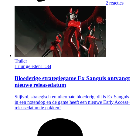
2 reacties
Trailer
1 uur geleden
11:34
Bloederige strategiegame Ex Sanguis ontvangt
nieuwe releasedatum
Stijlvol, strategisch en uitermate bloederig: dit is Ex Sanguis
in een notendop en de game heeft een nieuwe Early Access-
releasedatum te pakken!