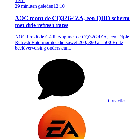
Tech
29 minuten geleden
12:10
AOC toont de CQ32G4ZA, een QHD scherm
met drie refresh rates
AOC breidt de G4 line-up met de CQ32G4ZA, een Triple
Refresh Rate-monitor die zowel 260, 360 als 500 Hertz
beeldverversing ondersteunt.
0 reacties