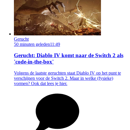
Gerucht
50 minuten geleden
11:49
Gerucht: Diablo IV komt naar de Switch 2 als
'code-in-the-box'
Volgens de laatste geruchten staat Diablo IV op het punt te
verschijnen voor de Switch 2. Maar in welke (fysieke)
vormen? Ook dat lees je hier.