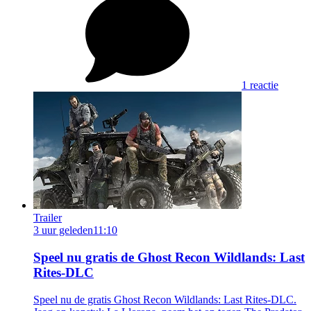
1 reactie
Trailer
3 uur geleden
11:10
Speel nu gratis de Ghost Recon Wildlands: Last
Rites-DLC
Speel nu de gratis Ghost Recon Wildlands: Last Rites-DLC.