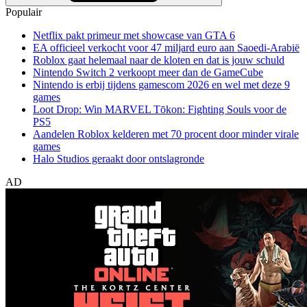
Populair
Netflix pakt primeur met showcase van GTA 6
EA officieel verkocht voor 47 miljard euro aan Saoedi-Arabië
Roblox gaat helemaal naar de kloten en dat is jouw schuld
Nintendo Switch 2 verkoopt meer dan de GameCube
Nintendo is erbij tijdens gamescom 2026 en wel met deze 9
games
Loot Drop: Win MARVEL Tōkon: Fighting Souls voor de
PS5
Aandelen Roblox kelderen met 70 procent door minder virale
games
Halo Studios geraakt door ontslagronde
AD