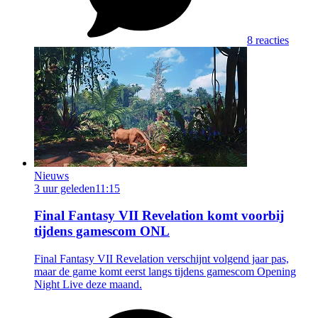
8 reacties
Nieuws
3 uur geleden
11:15
Final Fantasy VII Revelation komt voorbij
tijdens gamescom ONL
Final Fantasy VII Revelation verschijnt volgend jaar pas,
maar de game komt eerst langs tijdens gamescom Opening
Night Live deze maand.