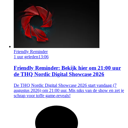
Friendly Reminder
1 uur geleden
13:06
Friendly Reminder: Bekijk hier om 21:00 uur
de THQ Nordic Digital Showcase 2026
De THQ Nordic Digital Showcase 2026 start vandaag (7
augustus 2026) om 21:00 uur. Mis niks van de show en zet je
schrap voor toffe game-reveals!