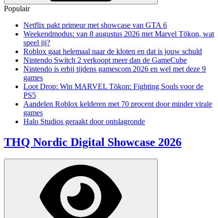
Populair
Netflix pakt primeur met showcase van GTA 6
Weekendmodus: van 8 augustus 2026 met Marvel Tōkon, wat
speel jij?
Roblox gaat helemaal naar de kloten en dat is jouw schuld
Nintendo Switch 2 verkoopt meer dan de GameCube
Nintendo is erbij tijdens gamescom 2026 en wel met deze 9
games
Loot Drop: Win MARVEL Tōkon: Fighting Souls voor de
PS5
Aandelen Roblox kelderen met 70 procent door minder virale
games
Halo Studios geraakt door ontslagronde
THQ Nordic Digital Showcase 2026