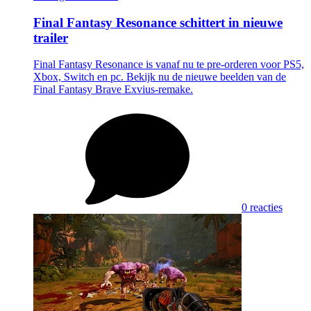
Final Fantasy Resonance schittert in nieuwe
trailer
Final Fantasy Resonance is vanaf nu te pre-orderen voor PS5,
Xbox, Switch en pc. Bekijk nu de nieuwe beelden van de
Final Fantasy Brave Exvius-remake.
0 reacties