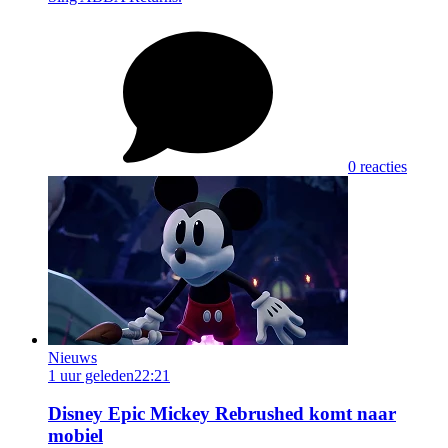
0 reacties
Nieuws
1 uur geleden
22:21
Disney Epic Mickey Rebrushed komt naar
mobiel