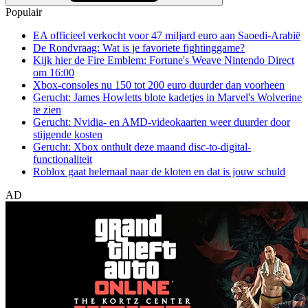
Populair
EA officieel verkocht voor 47 miljard euro aan Saoedi-Arabië
De Rondvraag: Wat is je favoriete fightinggame?
Kijk hier de Fire Emblem: Fortune's Weave Nintendo Direct
om 16:00
Xbox-consoles nu 150 tot 200 euro duurder dan voorheen
Gerucht: James Howletts blote kadetjes in Marvel's Wolverine
te zien
Gerucht: Nvidia- en AMD-videokaarten weer duurder door
stijgende kosten
Gerucht: Xbox onthult deze maand disc-to-digital-
functionaliteit
Roblox gaat helemaal naar de kloten en dat is jouw schuld
AD