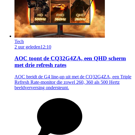
Tech
2 uur geleden
12:10
AOC toont de CQ32G4ZA, een QHD scherm
met drie refresh rates
AOC breidt de G4 line-up uit met de CQ32G4ZA, een Triple
Refresh Rate-monitor die zowel 260, 360 als 500 Hertz
beeldverversing ondersteunt.