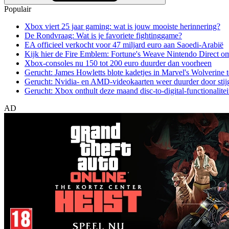
Populair
Xbox viert 25 jaar gaming: wat is jouw mooiste herinnering?
De Rondvraag: Wat is je favoriete fightinggame?
EA officieel verkocht voor 47 miljard euro aan Saoedi-Arabië
Kijk hier de Fire Emblem: Fortune's Weave Nintendo Direct o
Xbox-consoles nu 150 tot 200 euro duurder dan voorheen
Gerucht: James Howletts blote kadetjes in Marvel's Wolverine t
Gerucht: Nvidia- en AMD-videokaarten weer duurder door stij
Gerucht: Xbox onthult deze maand disc-to-digital-functionalitei
AD