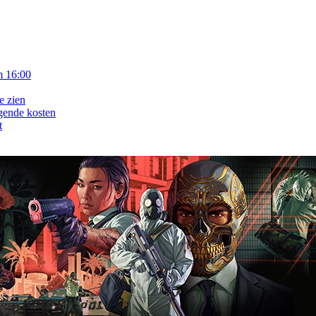
m 16:00
e zien
gende kosten
t