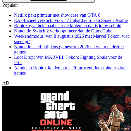
Populair
Netflix pakt primeur met showcase van GTA 6
EA officieel verkocht voor 47 miljard euro aan Saoedi-Arabië
Roblox gaat helemaal naar de kloten en dat is jouw schuld
Nintendo Switch 2 verkoopt meer dan de GameCube
Weekendmodus: van 8 augustus 2026 met Marvel Tōkon, wat
speel jij?
Nintendo is erbij tijdens gamescom 2026 en wel met deze 9
games
Loot Drop: Win MARVEL Tōkon: Fighting Souls voor de
PS5
Aandelen Roblox kelderen met 70 procent door minder virale
games
AD