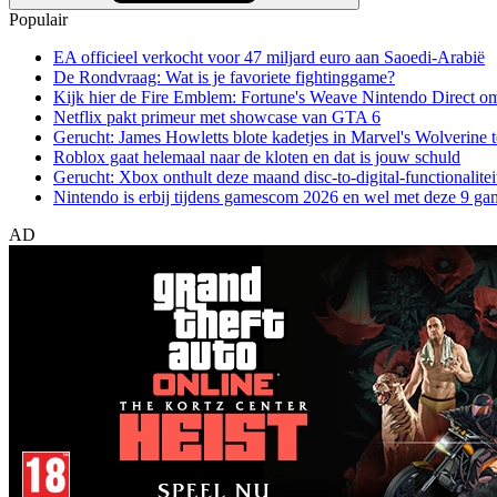
Populair
EA officieel verkocht voor 47 miljard euro aan Saoedi-Arabië
De Rondvraag: Wat is je favoriete fightinggame?
Kijk hier de Fire Emblem: Fortune's Weave Nintendo Direct o
Netflix pakt primeur met showcase van GTA 6
Gerucht: James Howletts blote kadetjes in Marvel's Wolverine t
Roblox gaat helemaal naar de kloten en dat is jouw schuld
Gerucht: Xbox onthult deze maand disc-to-digital-functionalitei
Nintendo is erbij tijdens gamescom 2026 en wel met deze 9 ga
AD