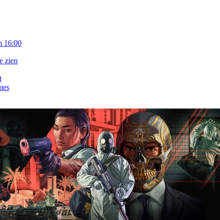
m 16:00
e zien
t
mes