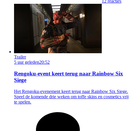
12 reacties
Trailer
5 uur geleden
20:52
Rengoku-event keert terug naar Rainbow Six
Siege
Het Rengoku-evenement keert terug naar Rainbow Six Siege.
Speel de komende drie weken om toffe skins en cosmetics vrij
te spelen.