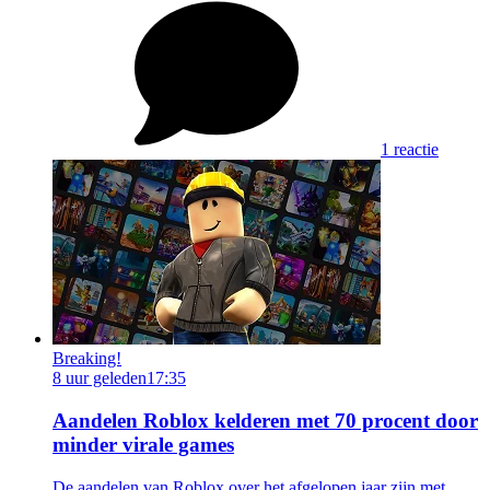
1 reactie
Breaking!
8 uur geleden
17:35
Aandelen Roblox kelderen met 70 procent door
minder virale games
De aandelen van Roblox over het afgelopen jaar zijn met