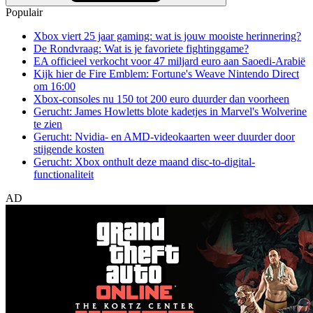
Populair
Xbox viert 25 jaar gaming: wat is jouw mooiste herinnering?
De Rondvraag: Wat is je favoriete fightinggame?
EA officieel verkocht voor 47 miljard euro aan Saoedi-Arabië
Kijk hier de Fire Emblem: Fortune's Weave Nintendo Direct
om 16:00
Xbox-consoles nu 150 tot 200 euro duurder dan voorheen
Gerucht: James Howletts blote kadetjes in Marvel's Wolverine
te zien
Gerucht: Nvidia- en AMD-videokaarten weer duurder door
stijgende kosten
Gerucht: Xbox onthult deze maand disc-to-digital-
functionaliteit
AD