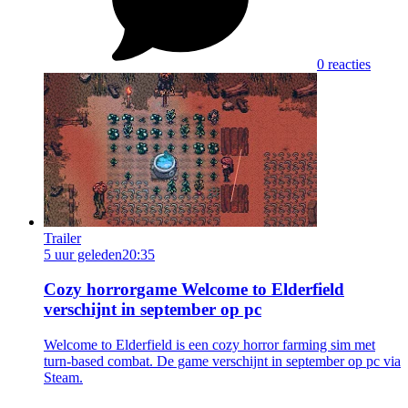
0 reacties
Trailer
5 uur geleden
20:35
Cozy horrorgame Welcome to Elderfield
verschijnt in september op pc
Welcome to Elderfield is een cozy horror farming sim met
turn-based combat. De game verschijnt in september op pc via
Steam.