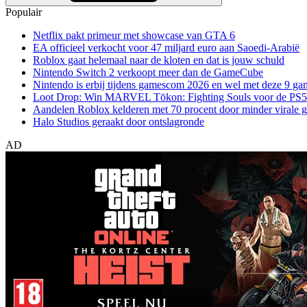
Populair
Netflix pakt primeur met showcase van GTA 6
EA officieel verkocht voor 47 miljard euro aan Saoedi-Arabië
Roblox gaat helemaal naar de kloten en dat is jouw schuld
Nintendo Switch 2 verkoopt meer dan de GameCube
Nintendo is erbij tijdens gamescom 2026 en wel met deze 9 ga
Loot Drop: Win MARVEL Tōkon: Fighting Souls voor de PS5
Aandelen Roblox kelderen met 70 procent door minder virale 
Halo Studios geraakt door ontslagronde
AD