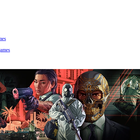
mes
games