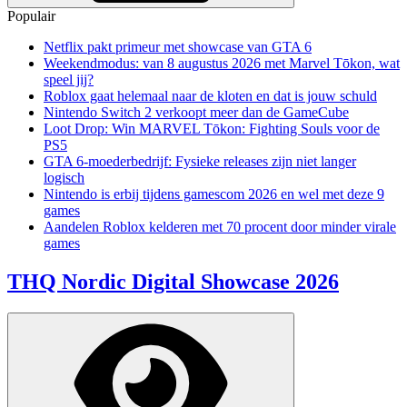
Populair
Netflix pakt primeur met showcase van GTA 6
Weekendmodus: van 8 augustus 2026 met Marvel Tōkon, wat
speel jij?
Roblox gaat helemaal naar de kloten en dat is jouw schuld
Nintendo Switch 2 verkoopt meer dan de GameCube
Loot Drop: Win MARVEL Tōkon: Fighting Souls voor de
PS5
GTA 6-moederbedrijf: Fysieke releases zijn niet langer
logisch
Nintendo is erbij tijdens gamescom 2026 en wel met deze 9
games
Aandelen Roblox kelderen met 70 procent door minder virale
games
THQ Nordic Digital Showcase 2026