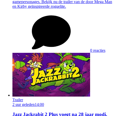
gamepersonages. Bekijk nu de trailer van de door Mega Man
en Kirby geïnspireerde roguelite.
0 reacties
Trailer
2 uur geleden
14:00
Jazz Jackrabit 2 Plus voegt na 28 jaar modi,