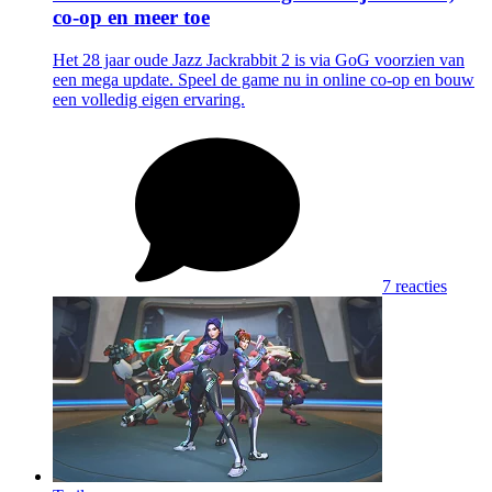
co-op en meer toe
Het 28 jaar oude Jazz Jackrabbit 2 is via GoG voorzien van
een mega update. Speel de game nu in online co-op en bouw
een volledig eigen ervaring.
7 reacties