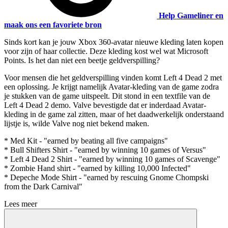
Help Gameliner en
maak ons een favoriete bron
Sinds kort kan je jouw Xbox 360-avatar nieuwe kleding laten kopen
voor zijn of haar collectie. Deze kleding kost wel wat Microsoft
Points. Is het dan niet een beetje geldverspilling?
Voor mensen die het geldverspilling vinden komt Left 4 Dead 2 met
een oplossing. Je krijgt namelijk Avatar-kleding van de game zodra
je stukken van de game uitspeelt. Dit stond in een textfile van de
Left 4 Dead 2 demo. Valve bevestigde dat er inderdaad Avatar-
kleding in de game zal zitten, maar of het daadwerkelijk onderstaand
lijstje is, wilde Valve nog niet bekend maken.
* Med Kit - "earned by beating all five campaigns"
* Bull Shifters Shirt - "earned by winning 10 games of Versus"
* Left 4 Dead 2 Shirt - "earned by winning 10 games of Scavenge"
* Zombie Hand shirt - "earned by killing 10,000 Infected"
* Depeche Mode Shirt - "earned by rescuing Gnome Chompski
from the Dark Carnival"
Lees meer