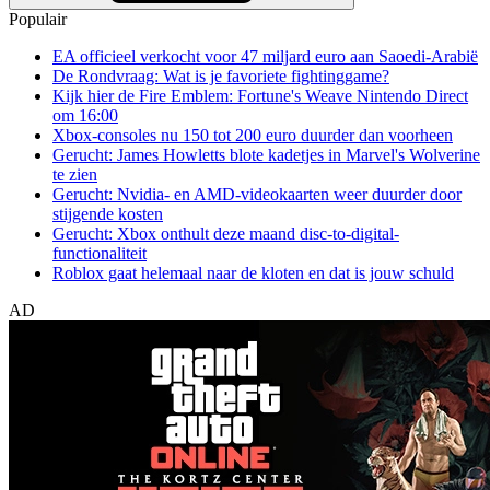
Populair
EA officieel verkocht voor 47 miljard euro aan Saoedi-Arabië
De Rondvraag: Wat is je favoriete fightinggame?
Kijk hier de Fire Emblem: Fortune's Weave Nintendo Direct
om 16:00
Xbox-consoles nu 150 tot 200 euro duurder dan voorheen
Gerucht: James Howletts blote kadetjes in Marvel's Wolverine
te zien
Gerucht: Nvidia- en AMD-videokaarten weer duurder door
stijgende kosten
Gerucht: Xbox onthult deze maand disc-to-digital-
functionaliteit
Roblox gaat helemaal naar de kloten en dat is jouw schuld
AD