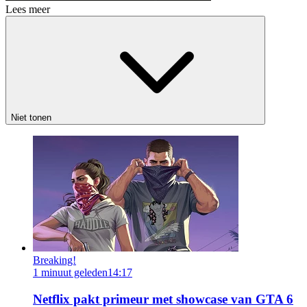
Lees meer
Niet tonen
Breaking!
1 minuut geleden
14:17
Netflix pakt primeur met showcase van GTA 6