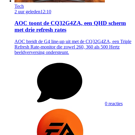
Tech
2 uur geleden
12:10
AOC toont de CQ32G4ZA, een QHD scherm
met drie refresh rates
AOC breidt de G4 line-up uit met de CQ32G4ZA, een Triple
Refresh Rate-monitor die zowel 260, 360 als 500 Hertz
beeldverversing ondersteunt.
0 reacties