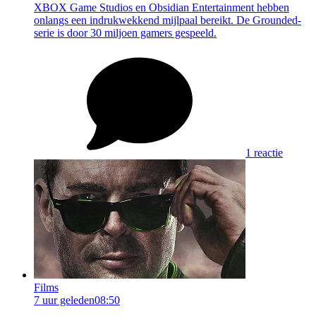
XBOX Game Studios en Obsidian Entertainment hebben
onlangs een indrukwekkend mijlpaal bereikt. De Grounded-
serie is door 30 miljoen gamers gespeeld.
1 reactie
Films
7 uur geleden
08:50