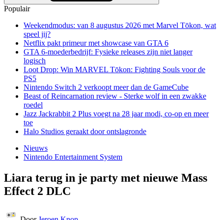
Populair
Weekendmodus: van 8 augustus 2026 met Marvel Tōkon, wat
speel jij?
Netflix pakt primeur met showcase van GTA 6
GTA 6-moederbedrijf: Fysieke releases zijn niet langer
logisch
Loot Drop: Win MARVEL Tōkon: Fighting Souls voor de
PS5
Nintendo Switch 2 verkoopt meer dan de GameCube
Beast of Reincarnation review - Sterke wolf in een zwakke
roedel
Jazz Jackrabbit 2 Plus voegt na 28 jaar modi, co-op en meer
toe
Halo Studios geraakt door ontslagronde
Nieuws
Nintendo Entertainment System
Liara terug in je party met nieuwe Mass
Effect 2 DLC
Door
Jeroen Knop