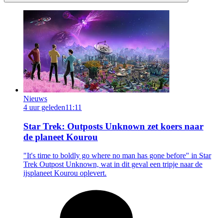
Nieuws
4 uur geleden
11:11
Star Trek: Outposts Unknown zet koers naar
de planeet Kourou
"It's time to boldly go where no man has gone before" in Star
Trek Outpost Unknown, wat in dit geval een tripje naar de
ijsplaneet Kourou oplevert.