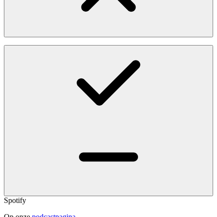
Spotify
Op onze
podcastpagina