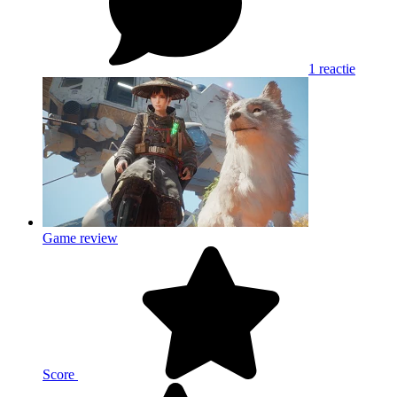
1 reactie
Game review
Score