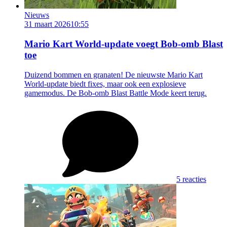
Nieuws
31 maart 2026
10:55
Mario Kart World-update voegt Bob-omb Blast
toe
Duizend bommen en granaten! De nieuwste Mario Kart
World-update biedt fixes, maar ook een explosieve
gamemodus. De Bob-omb Blast Battle Mode keert terug.
5 reacties