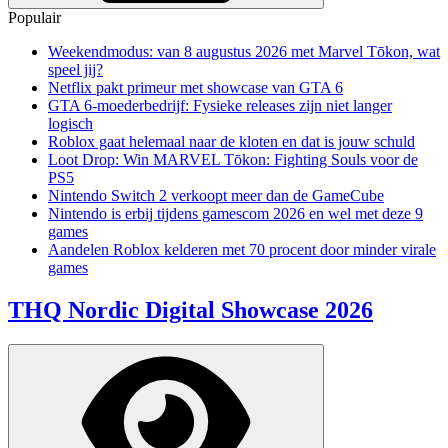
Populair
Weekendmodus: van 8 augustus 2026 met Marvel Tōkon, wat
speel jij?
Netflix pakt primeur met showcase van GTA 6
GTA 6-moederbedrijf: Fysieke releases zijn niet langer
logisch
Roblox gaat helemaal naar de kloten en dat is jouw schuld
Loot Drop: Win MARVEL Tōkon: Fighting Souls voor de
PS5
Nintendo Switch 2 verkoopt meer dan de GameCube
Nintendo is erbij tijdens gamescom 2026 en wel met deze 9
games
Aandelen Roblox kelderen met 70 procent door minder virale
games
THQ Nordic Digital Showcase 2026