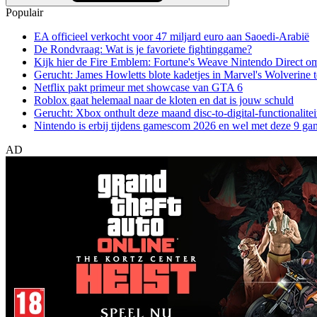
Populair
EA officieel verkocht voor 47 miljard euro aan Saoedi-Arabië
De Rondvraag: Wat is je favoriete fightinggame?
Kijk hier de Fire Emblem: Fortune's Weave Nintendo Direct o
Gerucht: James Howletts blote kadetjes in Marvel's Wolverine t
Netflix pakt primeur met showcase van GTA 6
Roblox gaat helemaal naar de kloten en dat is jouw schuld
Gerucht: Xbox onthult deze maand disc-to-digital-functionalitei
Nintendo is erbij tijdens gamescom 2026 en wel met deze 9 ga
AD