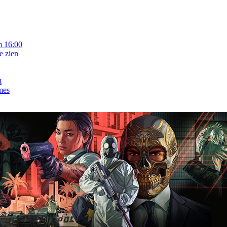
m 16:00
e zien
t
mes