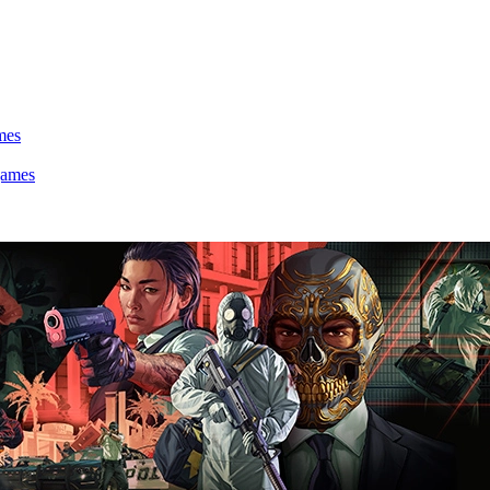
mes
games