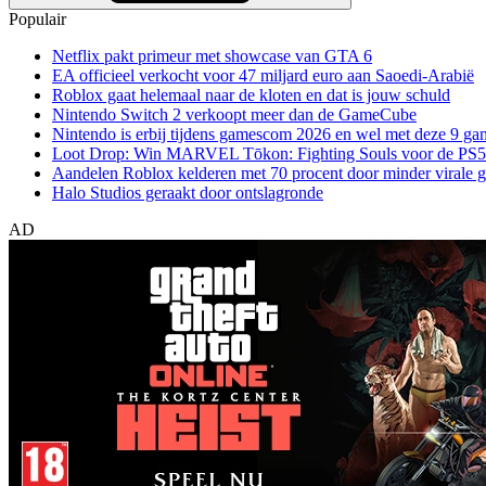
Populair
Netflix pakt primeur met showcase van GTA 6
EA officieel verkocht voor 47 miljard euro aan Saoedi-Arabië
Roblox gaat helemaal naar de kloten en dat is jouw schuld
Nintendo Switch 2 verkoopt meer dan de GameCube
Nintendo is erbij tijdens gamescom 2026 en wel met deze 9 ga
Loot Drop: Win MARVEL Tōkon: Fighting Souls voor de PS5
Aandelen Roblox kelderen met 70 procent door minder virale 
Halo Studios geraakt door ontslagronde
AD