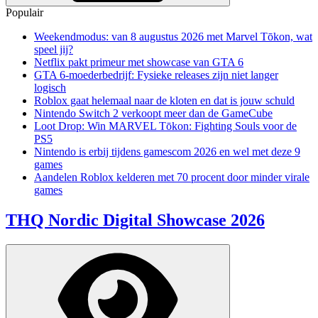
Populair
Weekendmodus: van 8 augustus 2026 met Marvel Tōkon, wat
speel jij?
Netflix pakt primeur met showcase van GTA 6
GTA 6-moederbedrijf: Fysieke releases zijn niet langer
logisch
Roblox gaat helemaal naar de kloten en dat is jouw schuld
Nintendo Switch 2 verkoopt meer dan de GameCube
Loot Drop: Win MARVEL Tōkon: Fighting Souls voor de
PS5
Nintendo is erbij tijdens gamescom 2026 en wel met deze 9
games
Aandelen Roblox kelderen met 70 procent door minder virale
games
THQ Nordic Digital Showcase 2026