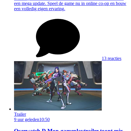
een mega update. Speel de game nu in online co-op en bouw
een volledig eigen ervaring.
13 reacties
Trailer
9 uur geleden
10:50
Overwatch D.Mon-gameplaytrailer toont mix