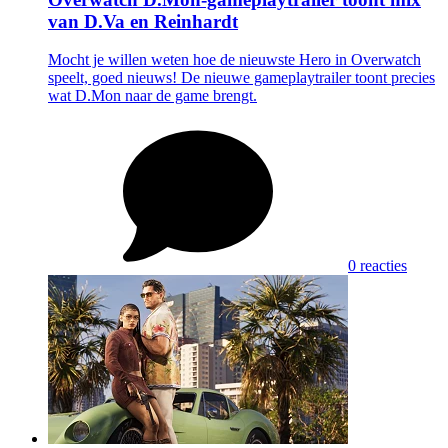
van D.Va en Reinhardt
Mocht je willen weten hoe de nieuwste Hero in Overwatch
speelt, goed nieuws! De nieuwe gameplaytrailer toont precies
wat D.Mon naar de game brengt.
0 reacties