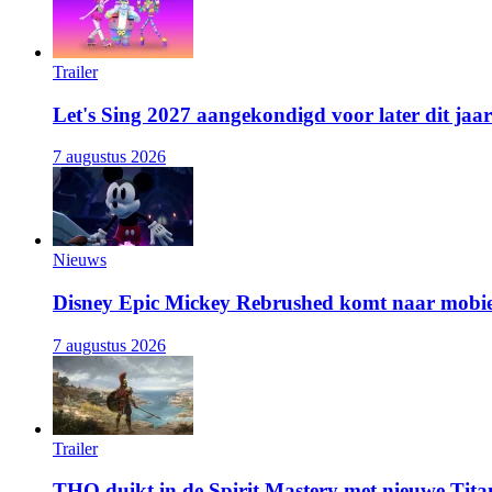
Trailer
Let's Sing 2027 aangekondigd voor later dit jaar
7 augustus 2026
Nieuws
Disney Epic Mickey Rebrushed komt naar mobie
7 augustus 2026
Trailer
THQ duikt in de Spirit Mastery met nieuwe Titan