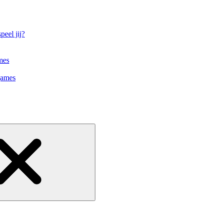
eel jij?
mes
games