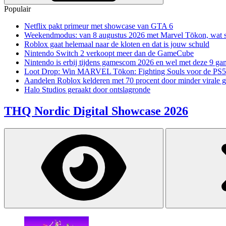
Populair
Netflix pakt primeur met showcase van GTA 6
Weekendmodus: van 8 augustus 2026 met Marvel Tōkon, wat sp
Roblox gaat helemaal naar de kloten en dat is jouw schuld
Nintendo Switch 2 verkoopt meer dan de GameCube
Nintendo is erbij tijdens gamescom 2026 en wel met deze 9 ga
Loot Drop: Win MARVEL Tōkon: Fighting Souls voor de PS5
Aandelen Roblox kelderen met 70 procent door minder virale 
Halo Studios geraakt door ontslagronde
THQ Nordic Digital Showcase 2026