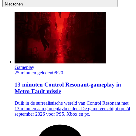
Niet tonen
Gameplay
25 minuten geleden
08:20
13 minuten Control Resonant-gameplay in
Metro Fault-missie
Duik in de surrealistische wereld van Control Resonant met
13 minuten aan gameplaybeelden. De game verschijnt op 24
september 2026 voor PS5, Xbox en pc.