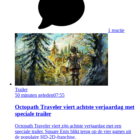
1 reactie
Trailer
50 minuten geleden
07:55
Octopath Traveler viert achtste verjaardag met
speciale trailer
Octopath Traveler viert zijn achtste verjaardag met een
speciale trailer. Square Enix blikt terug op de vier games uit
de populaire HD-2D-franchise.