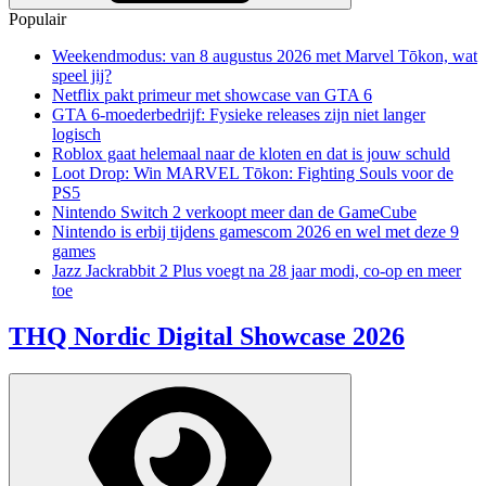
Populair
Weekendmodus: van 8 augustus 2026 met Marvel Tōkon, wat
speel jij?
Netflix pakt primeur met showcase van GTA 6
GTA 6-moederbedrijf: Fysieke releases zijn niet langer
logisch
Roblox gaat helemaal naar de kloten en dat is jouw schuld
Loot Drop: Win MARVEL Tōkon: Fighting Souls voor de
PS5
Nintendo Switch 2 verkoopt meer dan de GameCube
Nintendo is erbij tijdens gamescom 2026 en wel met deze 9
games
Jazz Jackrabbit 2 Plus voegt na 28 jaar modi, co-op en meer
toe
THQ Nordic Digital Showcase 2026