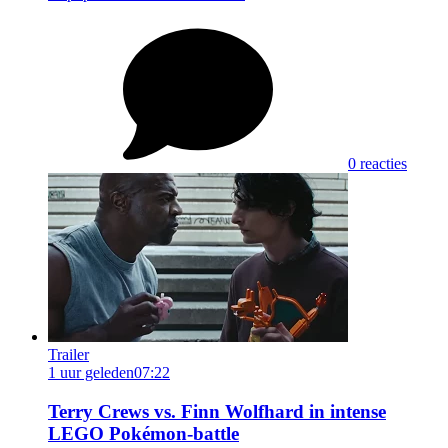
0 reacties
Trailer
1 uur geleden
07:22
Terry Crews vs. Finn Wolfhard in intense
LEGO Pokémon-battle