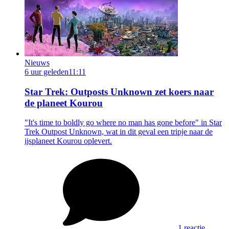
Nieuws
6 uur geleden
11:11
Star Trek: Outposts Unknown zet koers naar
de planeet Kourou
"It's time to boldly go where no man has gone before" in Star
Trek Outpost Unknown, wat in dit geval een tripje naar de
ijsplaneet Kourou oplevert.
1 reactie