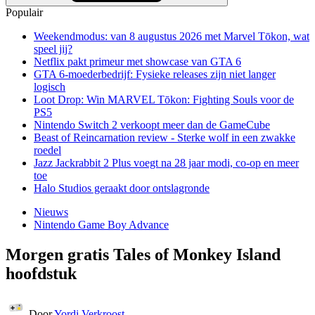
Populair
Weekendmodus: van 8 augustus 2026 met Marvel Tōkon, wat
speel jij?
Netflix pakt primeur met showcase van GTA 6
GTA 6-moederbedrijf: Fysieke releases zijn niet langer
logisch
Loot Drop: Win MARVEL Tōkon: Fighting Souls voor de
PS5
Nintendo Switch 2 verkoopt meer dan de GameCube
Beast of Reincarnation review - Sterke wolf in een zwakke
roedel
Jazz Jackrabbit 2 Plus voegt na 28 jaar modi, co-op en meer
toe
Halo Studios geraakt door ontslagronde
Nieuws
Nintendo Game Boy Advance
Morgen gratis Tales of Monkey Island
hoofdstuk
Door
Yordi Verkroost