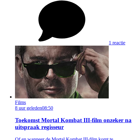
1 reactie
Films
8 uur geleden
08:50
Toekomst Mortal Kombat III-film onzeker na
uitspraak regisseur
Of en wanneer de Mortal Kombat III-film komt te