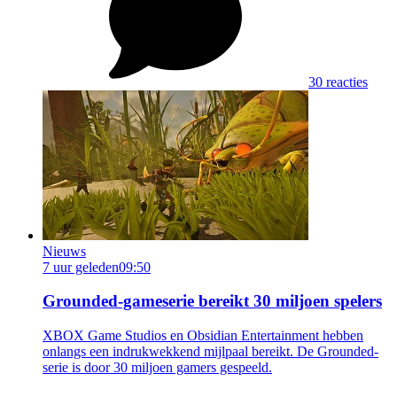
30 reacties
Nieuws
7 uur geleden
09:50
Grounded-gameserie bereikt 30 miljoen spelers
XBOX Game Studios en Obsidian Entertainment hebben
onlangs een indrukwekkend mijlpaal bereikt. De Grounded-
serie is door 30 miljoen gamers gespeeld.