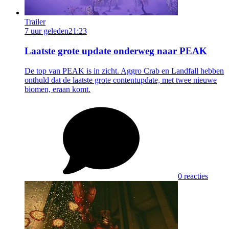
Trailer
7 uur geleden
21:23
Laatste grote update onderweg naar PEAK
De top van PEAK is in zicht. Aggro Crab en Landfall hebben
onthuld dat de laatste grote contentupdate, met twee nieuwe
biomen, eraan komt.
0 reacties