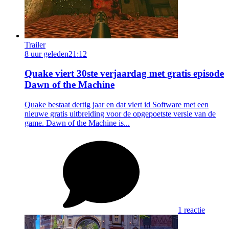
Trailer
8 uur geleden
21:12
Quake viert 30ste verjaardag met gratis episode
Dawn of the Machine
Quake bestaat dertig jaar en dat viert id Software met een
nieuwe gratis uitbreiding voor de opgepoetste versie van de
game. Dawn of the Machine is...
1 reactie