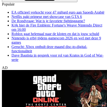
Populair
EA officieel verkocht voor 47 miljard euro aan Saoedi-Arabië
Netflix pakt primeur met showcase van GTA 6
De Rondvraag: Wat is je favoriete fightinggame?
Kijk hier de Fire Emblem: Fortune's Weave Nintendo Direct
om 16:00
Roblox gaat helemaal naar de kloten en dat is jouw schuld
Nintendo is erbij tijdens gamescom 2026 en wel met deze 9
games
Gerucht: Xbox onthult deze maand disc-to-digital-
functionaliteit
Dave Bautista in gesprek voor rol van Kratos in God of War-
serie
AD