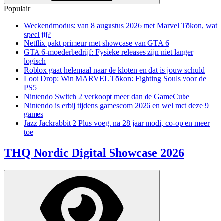
Populair
Weekendmodus: van 8 augustus 2026 met Marvel Tōkon, wat
speel jij?
Netflix pakt primeur met showcase van GTA 6
GTA 6-moederbedrijf: Fysieke releases zijn niet langer
logisch
Roblox gaat helemaal naar de kloten en dat is jouw schuld
Loot Drop: Win MARVEL Tōkon: Fighting Souls voor de
PS5
Nintendo Switch 2 verkoopt meer dan de GameCube
Nintendo is erbij tijdens gamescom 2026 en wel met deze 9
games
Jazz Jackrabbit 2 Plus voegt na 28 jaar modi, co-op en meer
toe
THQ Nordic Digital Showcase 2026