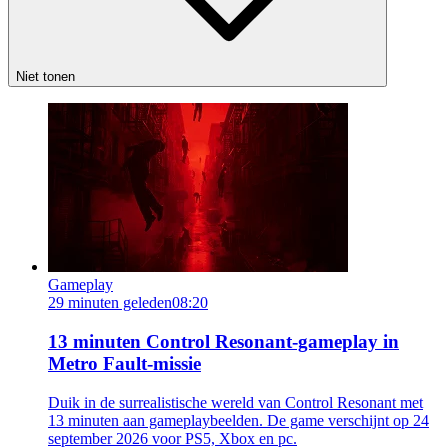
Niet tonen
Gameplay
29 minuten geleden
08:20
13 minuten Control Resonant-gameplay in
Metro Fault-missie
Duik in de surrealistische wereld van Control Resonant met
13 minuten aan gameplaybeelden. De game verschijnt op 24
september 2026 voor PS5, Xbox en pc.