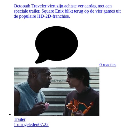
Octopath Traveler viert zijn achtste verjaardag met een
speciale trailer. Square Enix blikt terug op de vier games uit
de populaire HD-2D-franchise.
0 reacties
Trailer
1 uur geleden
07:22