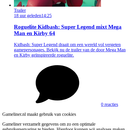
Trailer
18 uur geleden
14:25
Roguelite Kidbash: Super Legend mixt Mega
Man en Kirby 64
Kidbash: Super Legend draait om een wereld vol vergeten
gamepersonages. Bekijk nu de trailer van de door Mega Man
en Kirby geïnspireerde roguelite.
0 reacties
Gameliner.nl maakt gebruik van cookies
Gameliner verzamelt gegevens om zo een optimale
gebruikerservaring te bieden. Hierdoor kunnen wij analyses maken