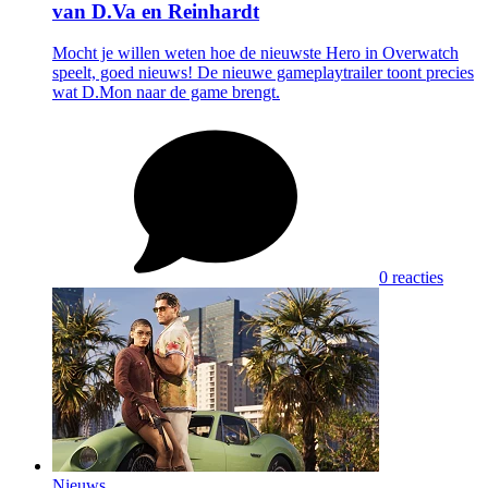
van D.Va en Reinhardt
Mocht je willen weten hoe de nieuwste Hero in Overwatch
speelt, goed nieuws! De nieuwe gameplaytrailer toont precies
wat D.Mon naar de game brengt.
0 reacties
Nieuws