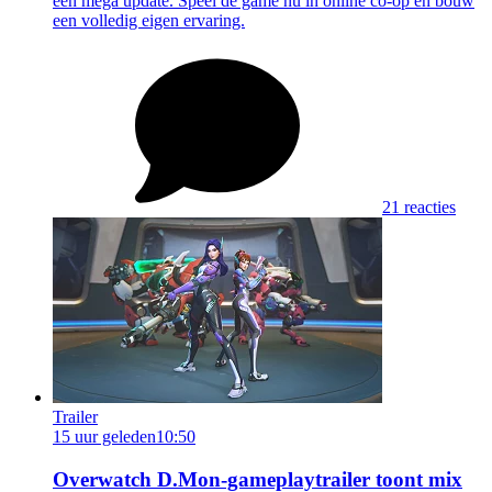
een mega update. Speel de game nu in online co-op en bouw
een volledig eigen ervaring.
21 reacties
Trailer
15 uur geleden
10:50
Overwatch D.Mon-gameplaytrailer toont mix