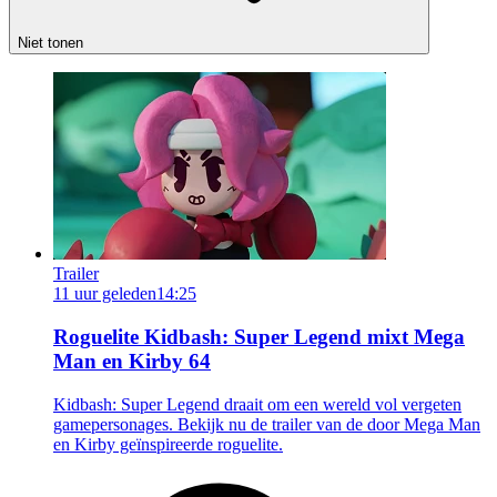
Niet tonen
Trailer
11 uur geleden
14:25
Roguelite Kidbash: Super Legend mixt Mega
Man en Kirby 64
Kidbash: Super Legend draait om een wereld vol vergeten
gamepersonages. Bekijk nu de trailer van de door Mega Man
en Kirby geïnspireerde roguelite.