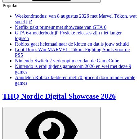
Populair
Weekendmodus: van 8 augustus 2026 met Marvel Tōkon, wat
speel jij?
Netflix pakt primeur met showcase van GTA 6
GTA 6-moederbedrijf: Fysieke releases zijn niet langer
logisch
Roblox gaat helemaal naar de kloten en dat is jouw schuld
Loot Drop: Win MARVEL Tōkon: Fighting Souls voor de
PS5
Nintendo Switch 2 verkoopt meer dan de GameCube
Nintendo is erbij tijdens gamescom 2026 en wel met deze 9
games
Aandelen Roblox kelderen met 70 procent door minder virale
games
THQ Nordic Digital Showcase 2026