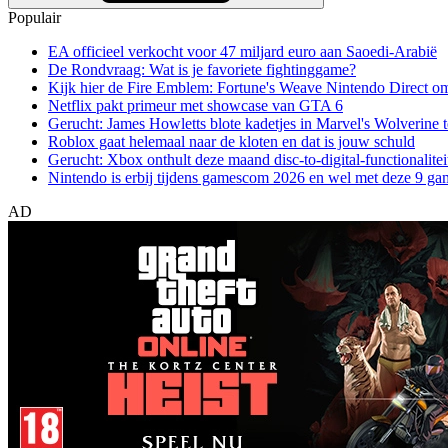
Populair
EA officieel verkocht voor 47 miljard euro aan Saoedi-Arabië
De Rondvraag: Wat is je favoriete fightinggame?
Kijk hier de Fire Emblem: Fortune's Weave Nintendo Direct o
Netflix pakt primeur met showcase van GTA 6
Gerucht: James Howletts blote kadetjes in Marvel's Wolverine t
Roblox gaat helemaal naar de kloten en dat is jouw schuld
Gerucht: Xbox onthult deze maand disc-to-digital-functionalitei
Nintendo is erbij tijdens gamescom 2026 en wel met deze 9 ga
AD