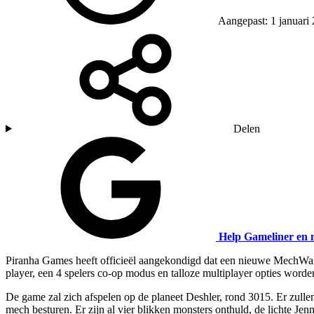
Aangepast: 1 januari
Delen
Help Gameliner en 
Piranha Games heeft officieël aangekondigd dat een nieuwe MechWarrior
player, een 4 spelers co-op modus en talloze multiplayer opties worde
De game zal zich afspelen op de planeet Deshler, rond 3015. Er zull
mech besturen. Er zijn al vier blikken monsters onthuld, de lichte J