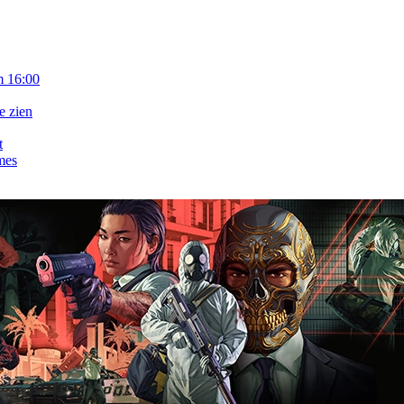
m 16:00
e zien
t
mes