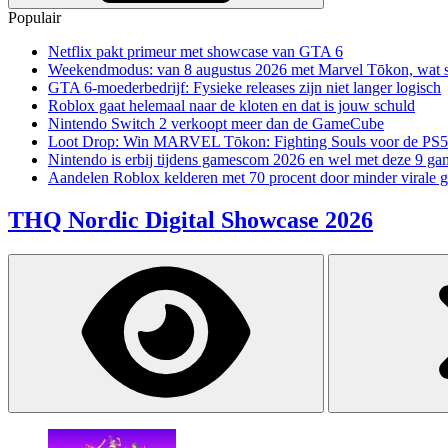
Populair
Netflix pakt primeur met showcase van GTA 6
Weekendmodus: van 8 augustus 2026 met Marvel Tōkon, wat sp
GTA 6-moederbedrijf: Fysieke releases zijn niet langer logisch
Roblox gaat helemaal naar de kloten en dat is jouw schuld
Nintendo Switch 2 verkoopt meer dan de GameCube
Loot Drop: Win MARVEL Tōkon: Fighting Souls voor de PS5
Nintendo is erbij tijdens gamescom 2026 en wel met deze 9 ga
Aandelen Roblox kelderen met 70 procent door minder virale 
THQ Nordic Digital Showcase 2026