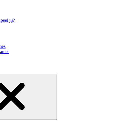
eel jij?
mes
games