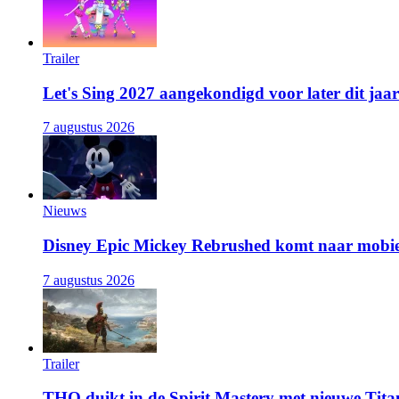
Trailer
Let's Sing 2027 aangekondigd voor later dit jaar
7 augustus 2026
Nieuws
Disney Epic Mickey Rebrushed komt naar mobie
7 augustus 2026
Trailer
THQ duikt in de Spirit Mastery met nieuwe Titan