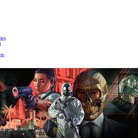
mes
t
rie