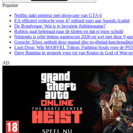
Populair
Netflix pakt primeur met showcase van GTA 6
EA officieel verkocht voor 47 miljard euro aan Saoedi-Arabië
De Rondvraag: Wat is je favoriete fightinggame?
Roblox gaat helemaal naar de kloten en dat is jouw schuld
Nintendo is erbij tijdens gamescom 2026 en wel met deze 9 ga
Gerucht: Xbox onthult deze maand disc-to-digital-functionalitei
Loot Drop: Win MARVEL Tōkon: Fighting Souls voor de PS5
Dave Bautista in gesprek voor rol van Kratos in God of War-se
AD