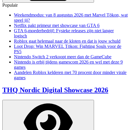
Populair
Weekendmodus: van 8 augustus 2026 met Marvel Tōkon, wat
speel jij?
Netflix pakt primeur met showcase van GTA 6
GTA 6-moederbedrijf: Fysieke releases zijn niet langer
logisch
Roblox gaat helemaal naar de kloten en dat is jouw schuld
Loot Drop: Win MARVEL Tōkon: Fighting Souls voor de
PS5
Nintendo Switch 2 verkoopt meer dan de GameCube
Nintendo is erbij tijdens gamescom 2026 en wel met deze 9
games
Aandelen Roblox kelderen met 70 procent door minder virale
games
THQ Nordic Digital Showcase 2026