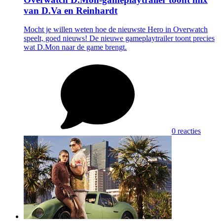
van D.Va en Reinhardt
Mocht je willen weten hoe de nieuwste Hero in Overwatch
speelt, goed nieuws! De nieuwe gameplaytrailer toont precies
wat D.Mon naar de game brengt.
0 reacties