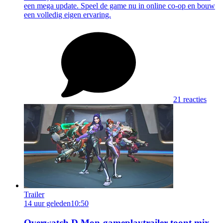
een mega update. Speel de game nu in online co-op en bouw
een volledig eigen ervaring.
21 reacties
Trailer
14 uur geleden
10:50
Overwatch D.Mon-gameplaytrailer toont mix