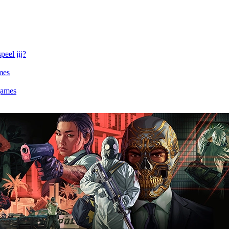
eel jij?
mes
games