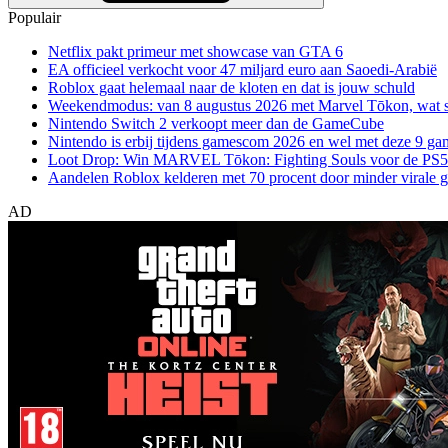
Populair
Netflix pakt primeur met showcase van GTA 6
EA officieel verkocht voor 47 miljard euro aan Saoedi-Arabië
Roblox gaat helemaal naar de kloten en dat is jouw schuld
Weekendmodus: van 8 augustus 2026 met Marvel Tōkon, wat sp
Nintendo Switch 2 verkoopt meer dan de GameCube
Nintendo is erbij tijdens gamescom 2026 en wel met deze 9 ga
Loot Drop: Win MARVEL Tōkon: Fighting Souls voor de PS5
Aandelen Roblox kelderen met 70 procent door minder virale 
AD