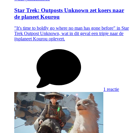
Star Trek: Outposts Unknown zet koers naar
de planeet Kourou
"It's time to boldly go where no man has gone before" in Star
Trek Outpost Unknown, wat in dit geval een tripje naar de
ijsplaneet Kourou oplevert.
1 reactie