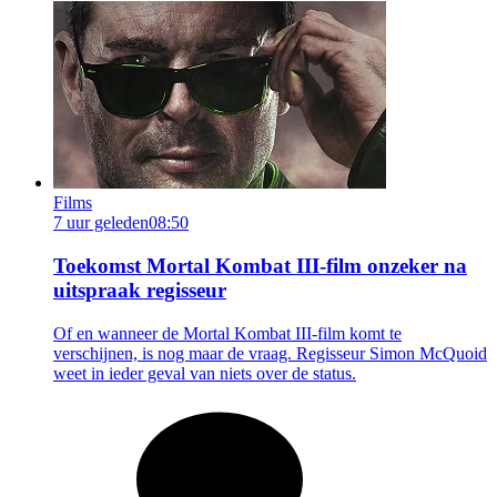
Films
7 uur geleden
08:50
Toekomst Mortal Kombat III-film onzeker na
uitspraak regisseur
Of en wanneer de Mortal Kombat III-film komt te
verschijnen, is nog maar de vraag. Regisseur Simon McQuoid
weet in ieder geval van niets over de status.