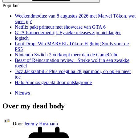
Populair
Weekendmodus: van 8 augustus 2026 met Marvel Tōkon, wat
speel jij?
Netflix pakt primeur met showcase van GTA 6
GTA 6-moederbedrijf: Fysieke releases zijn niet langer
logisch
Loot Drop: Win MARVEL Tōkon: Fighting Souls voor de
PS5
Nintendo Switch 2 verkoopt meer dan de GameCube
Beast of Reincarnation review - Sterke wolf in een zwakke
roedel
Jazz Jackrabbit 2 Plus voegt na 28 jaar modi, co-op en meer
toe
Halo Studios geraakt door ontslagronde
Nieuws
Over my dead body
Door
Jeremy Husmann