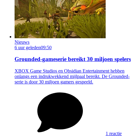
Nieuws
6 uur geleden
09:50
Grounded-gameserie bereikt 30 miljoen spelers
XBOX Game Studios en Obsidian Entertainment hebben
onlangs een indrukwekkend mijlpaal bereikt. De Grounded-
serie is door 30 miljoen gamers gespeeld.
1 reactie