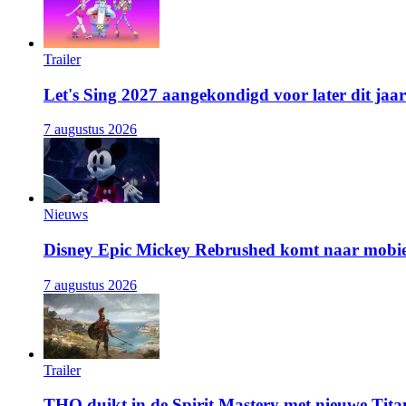
Trailer
Let's Sing 2027 aangekondigd voor later dit jaar
7 augustus 2026
Nieuws
Disney Epic Mickey Rebrushed komt naar mobie
7 augustus 2026
Trailer
THQ duikt in de Spirit Mastery met nieuwe Titan