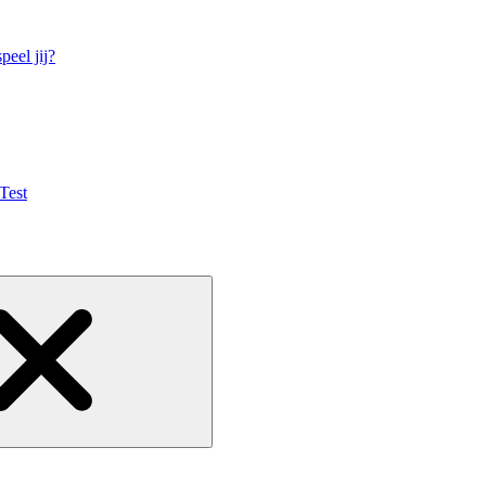
eel jij?
Test