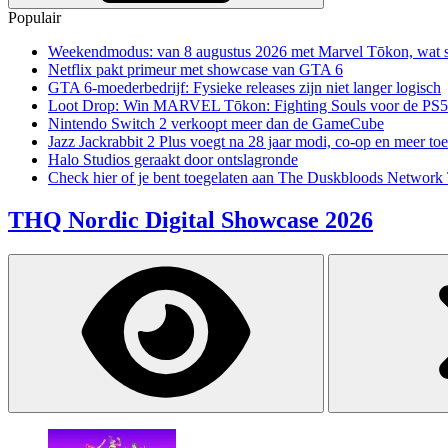
Populair
Weekendmodus: van 8 augustus 2026 met Marvel Tōkon, wat sp
Netflix pakt primeur met showcase van GTA 6
GTA 6-moederbedrijf: Fysieke releases zijn niet langer logisch
Loot Drop: Win MARVEL Tōkon: Fighting Souls voor de PS5
Nintendo Switch 2 verkoopt meer dan de GameCube
Jazz Jackrabbit 2 Plus voegt na 28 jaar modi, co-op en meer toe
Halo Studios geraakt door ontslagronde
Check hier of je bent toegelaten aan The Duskbloods Network 
THQ Nordic Digital Showcase 2026