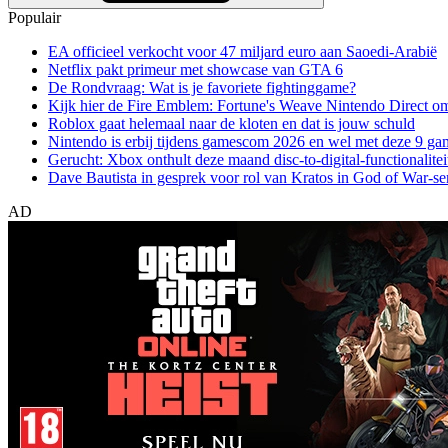
Populair
EA officieel verkocht voor 47 miljard euro aan Saoedi-Arabië
Netflix pakt primeur met showcase van GTA 6
De Rondvraag: Wat is je favoriete fightinggame?
Kijk hier de Fire Emblem: Fortune's Weave Nintendo Direct o
Roblox gaat helemaal naar de kloten en dat is jouw schuld
Nintendo is erbij tijdens gamescom 2026 en wel met deze 9 ga
Gerucht: Xbox onthult deze maand disc-to-digital-functionalitei
Dave Bautista in gesprek voor rol van Kratos in God of War-se
AD