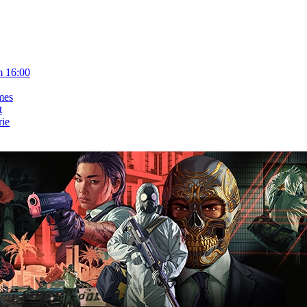
m 16:00
mes
t
rie