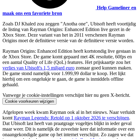
Help Gameliner en
maak ons een favoriete bron
Zoals DJ Khaled zou zeggen "Anotha one", Ubisoft heeft voortijdig
de listing van Rayman Origins: Enhanced Edition live gezet in de
Xbox Store. Deze variant van het in 2011 verschenen Rayman
Origins moet de definitieve versie van de definitieve versie worden.
Rayman Origins: Enhanced Edition heeft kortstondig live gestaan in
de Xbox Store. De game komt gepaard met 4K resolutie, 60fps en
een aantal Quality of Life (QoL) features. Het prijskaartje zou het
verlies van Ubisoft's 1,5 miljard euro
zomaar goed kunnen maken.
De game stond namelijk voor 1.999,99 dollar te koop. Het lijkt
hierbij om een ongelukje te gaan, de game is inmiddels offline
gehaald.
Vanwege je cookie-instellingen verschijnt hier nu geen X-bericht.
Cookie voorkeuren wijzigen
Afgelopen week kwam Rayman ook al in het nieuws. Naar verluidt
komt
Rayman Legends: Retold op 1 oktober 2026 te verschijnen
.
Dat Ubisoft last heeft van praatgrage vogeltjes blijkt in ieder geval
maar weer. Dit is namelijk de zoveelste keer dat informatie over een
onaangekondigde game op het internet verschijnt. Zo zagen we dat