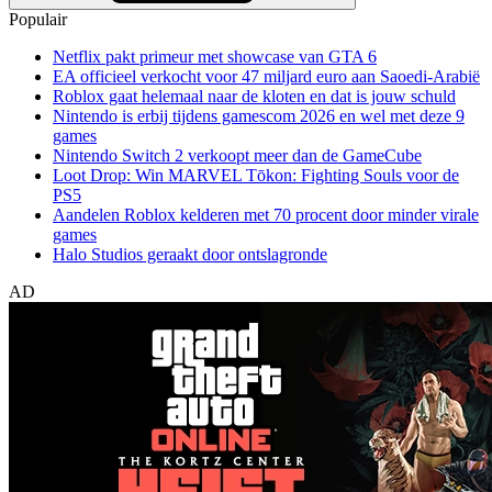
Populair
Netflix pakt primeur met showcase van GTA 6
EA officieel verkocht voor 47 miljard euro aan Saoedi-Arabië
Roblox gaat helemaal naar de kloten en dat is jouw schuld
Nintendo is erbij tijdens gamescom 2026 en wel met deze 9
games
Nintendo Switch 2 verkoopt meer dan de GameCube
Loot Drop: Win MARVEL Tōkon: Fighting Souls voor de
PS5
Aandelen Roblox kelderen met 70 procent door minder virale
games
Halo Studios geraakt door ontslagronde
AD