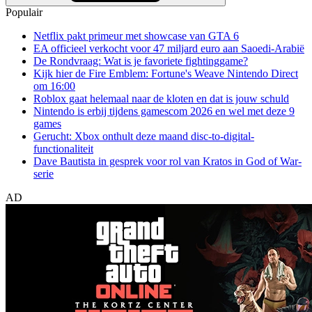
Populair
Netflix pakt primeur met showcase van GTA 6
EA officieel verkocht voor 47 miljard euro aan Saoedi-Arabië
De Rondvraag: Wat is je favoriete fightinggame?
Kijk hier de Fire Emblem: Fortune's Weave Nintendo Direct
om 16:00
Roblox gaat helemaal naar de kloten en dat is jouw schuld
Nintendo is erbij tijdens gamescom 2026 en wel met deze 9
games
Gerucht: Xbox onthult deze maand disc-to-digital-
functionaliteit
Dave Bautista in gesprek voor rol van Kratos in God of War-
serie
AD