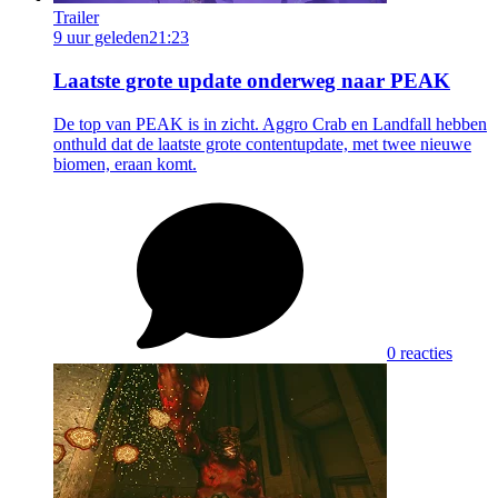
Trailer
9 uur geleden
21:23
Laatste grote update onderweg naar PEAK
De top van PEAK is in zicht. Aggro Crab en Landfall hebben
onthuld dat de laatste grote contentupdate, met twee nieuwe
biomen, eraan komt.
0 reacties