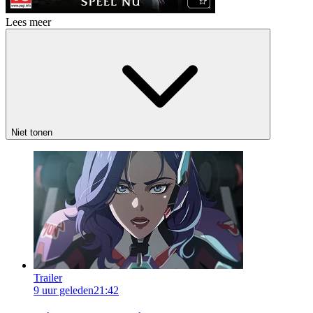
Lees meer
Niet tonen
Trailer
9 uur geleden
21:42