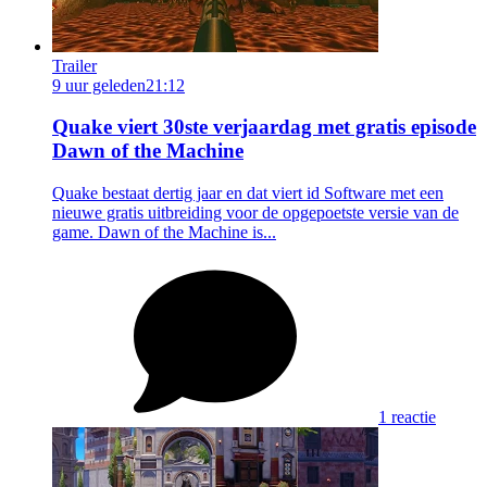
Trailer
9 uur geleden
21:12
Quake viert 30ste verjaardag met gratis episode
Dawn of the Machine
Quake bestaat dertig jaar en dat viert id Software met een
nieuwe gratis uitbreiding voor de opgepoetste versie van de
game. Dawn of the Machine is...
1 reactie