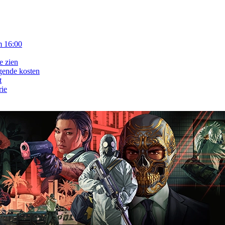
m 16:00
e zien
gende kosten
t
rie