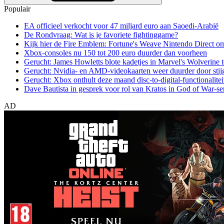
Populair
EA officieel verkocht voor 47 miljard euro aan Saoedi-Arabië
De Rondvraag: Wat is je favoriete fightinggame?
Kijk hier de Fire Emblem: Fortune's Weave Nintendo Direct o
Xbox-consoles nu 150 tot 200 euro duurder dan voorheen
Gerucht: James Howletts blote kadetjes in Marvel's Wolverine t
Gerucht: Nvidia- en AMD-videokaarten weer duurder door stij
Gerucht: Xbox onthult deze maand disc-to-digital-functionalitei
Dave Bautista in gesprek voor rol van Kratos in God of War-se
AD